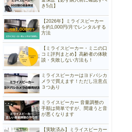
き5点】
【2026年】ミライスピーカー
を約1,000円/月でレンタルする
方法
【ミライスピーカー・ミニの口
コミ評判まとめ】高齢者の体験
談・失敗しない方法も！
ミライスピーカーはヨドバシカ
メラで買えます！ただし注意点
３つあり
ミライスピーカー 音量調整の
手順は簡単ですが、間違うと音
が悪くなります
【実験済み】ミライスピーカー