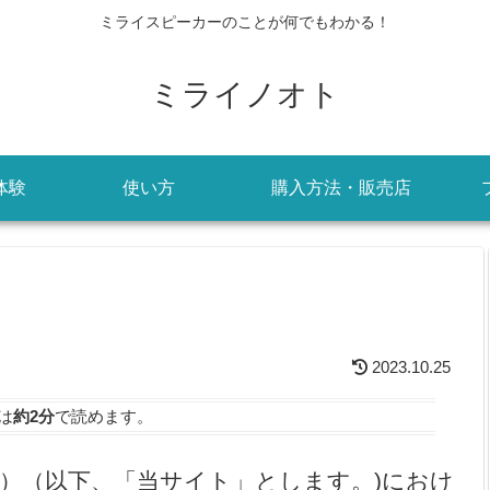
ミライスピーカーのことが何でもわかる！
ミライノオト
体験
使い方
購入方法・販売店
2023.10.25
は
約2分
で読めます。
und.com）（以下、「当サイト」とします。)におけ