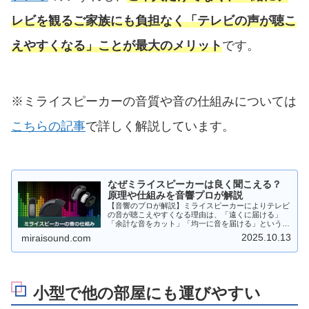
レビを観るご家族にも負担なく「テレビの声が聴こ
えやすくなる」ことが最大のメリット
です。
※ミライスピーカーの音質や音の仕組みについては
こちらの記事
で詳しく解説しています。
なぜミライスピーカーは良く聞こえる？
原理や仕組みを音響プロが解説
【音響のプロが解説】ミライスピーカーによりテレビ
の音が聴こえやすくなる理由は、「遠くに届ける」
「余計な音をカット」「均一に音を届ける」という3
つの仕組みのおかげです。他のテレビスピーカーとは
2025.10.13
miraisound.com
全くことなる音の仕組みについて具体的に解説してい
ます。
小型で他の部屋にも運びやすい