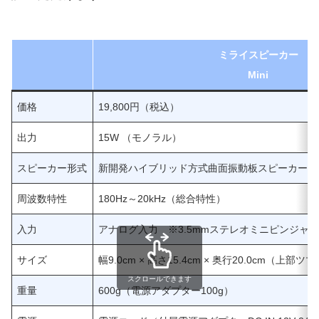
ミライスピーカー
Mini
価格
19,800円（税込）
出力
15W （モノラル）
スピーカー形式
新開発ハイブリッド方式曲面振動板スピーカーユ
周波数特性
180Hz～20kHz（総合特性）
入力
アナログ入力 ※3.5mmステレオミニピンジャック
サイズ
幅9.0cm × 高さ15.4cm × 奥行20.0cm（上部
スクロールできます
重量
600g（電源アダプター100g）