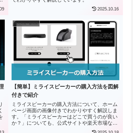
09
2025.10.16
購入方法・販売店
理
【簡単】ミライスピーカーの購入方法を図解
付きで紹介
り
ミライスピーカーの購入方法について、ホーム
く
ページ画面の画像付きでわかりやすく解説しま
を
す。「ミライスピーカーはどこで買うのが良い
他
か？」についても、公式サイトや楽天市場など
組
の通販サイト、家電量販店など最も安心・お得
13
2025.10.18