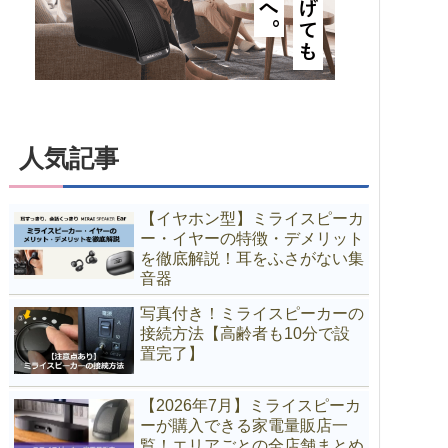
ステレオを
なぜミライスピーカーは良く
【実験済み】ミラ
ー！口コ
聞こえる？原理や仕組みを音
ーの口コミ「音が
響プロが解説
因は設定ミスかも
ん！
人気記事
【イヤホン型】ミライスピーカ
ー・イヤーの特徴・デメリット
を徹底解説！耳をふさがない集
音器
写真付き！ミライスピーカーの
接続方法【高齢者も10分で設
置完了】
【2026年7月】ミライスピーカ
ーが購入できる家電量販店一
覧！エリアごとの全店舗まとめ