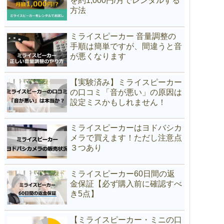
を約1,000円/月でレンタルする
方法
ミライスピーカー 音量調整の
手順は簡単ですが、間違うと音
が悪くなります
【実験済み】ミライスピーカー
の口コミ「音が悪い」の原因は
設定ミスかもしれません！
ミライスピーカーはヨドバシカ
メラで買えます！ただし注意点
３つあり
ミライスピーカー60日間の返
金保証【必ず購入前に確認すべ
き5点】
【ミライスピーカー・ミニの口