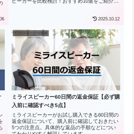
ピーカーを比較検討！おすすめ10選をご紹介し
の
ます。
06
2025.10.12
ミライスピーカーの特徴
オ
ミライスピーカー60日間の返金保証【必ず購
入前に確認すべき5点】
レ
ミライスピーカーがお試し購入できる60日間の
を
返金保証について、購入前に確認しておきたい
も
5つの注意点。具体的な返品の手順などについ
イ
てわかりやすく解説しています。