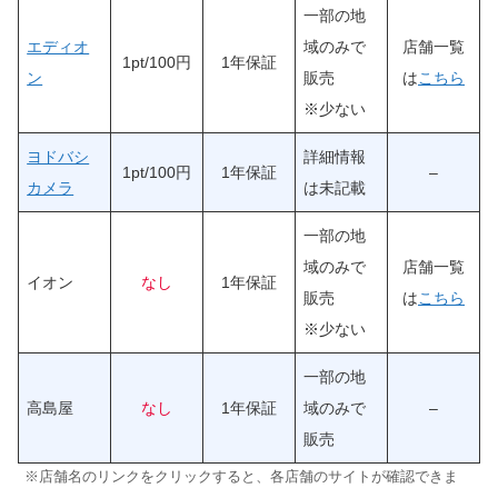
一部の地
エディオ
域のみで
店舗一覧
1pt/100円
1年保証
ン
販売
は
こちら
※少ない
ヨドバシ
詳細情報
1pt/100円
1年保証
–
カメラ
は未記載
一部の地
域のみで
店舗一覧
イオン
なし
1年保証
販売
は
こちら
※少ない
一部の地
高島屋
なし
1年保証
域のみで
–
販売
※店舗名のリンクをクリックすると、各店舗のサイトが確認できま