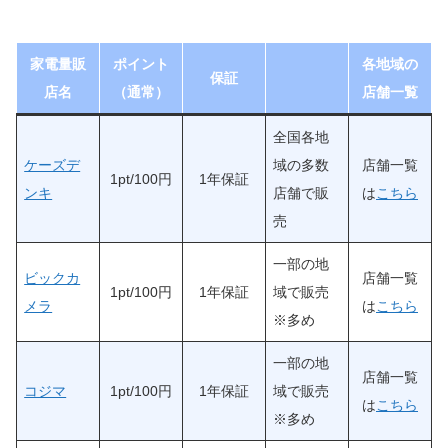
家電量販
ポイント
各地域の
保証
店名
（通常）
店舗一覧
全国各地
ケーズデ
域の多数
店舗一覧
1pt/100円
1年保証
ンキ
店舗で販
は
こちら
売
一部の地
ビックカ
店舗一覧
1pt/100円
1年保証
域で販売
メラ
は
こちら
※多め
一部の地
店舗一覧
コジマ
1pt/100円
1年保証
域で販売
は
こちら
※多め