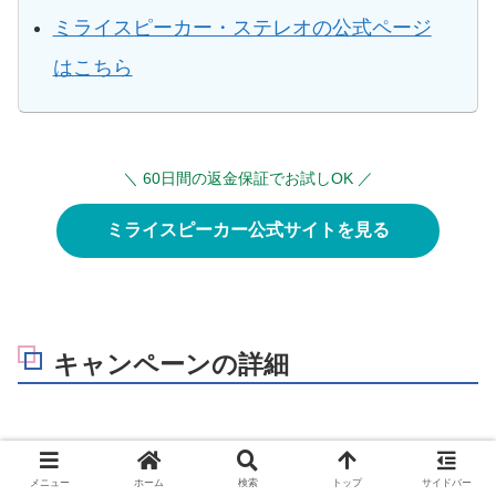
ミライスピーカー・ステレオの公式ページ
はこちら
＼ 60日間の返金保証でお試しOK ／
ミライスピーカー公式サイトを見る
キャンペーンの詳細
メニュー
ホーム
検索
トップ
サイドバー
対象期間：2025年1月5日（日）23時59分