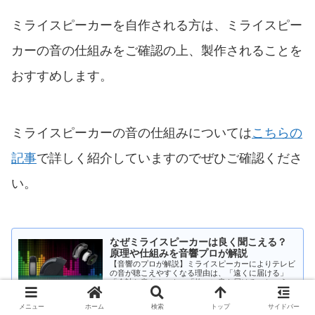
ミライスピーカーを自作される方は、ミライスピー
カーの音の仕組みをご確認の上、製作されることを
おすすめします。
ミライスピーカーの音の仕組みについては
こちらの
記事
で詳しく紹介していますのでぜひご確認くださ
い。
なぜミライスピーカーは良く聞こえる？
原理や仕組みを音響プロが解説
【音響のプロが解説】ミライスピーカーによりテレビ
の音が聴こえやすくなる理由は、「遠くに届ける」
「余計な音をカット」「均一に音を届ける」という3
つの仕組みのおかげです。他のテレビスピーカーとは
2025.10.13
miraisound.com
全くことなる音の仕組みについて具体的に解説してい
メニュー
ホーム
検索
トップ
サイドバー
ます。