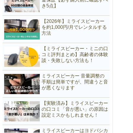
き5点】
【2026年】ミライスピーカー
を約1,000円/月でレンタルする
方法
【ミライスピーカー・ミニの口
コミ評判まとめ】高齢者の体験
談・失敗しない方法も！
ミライスピーカー 音量調整の
手順は簡単ですが、間違うと音
が悪くなります
【実験済み】ミライスピーカー
の口コミ「音が悪い」の原因は
設定ミスかもしれません！
ミライスピーカーはヨドバシカ