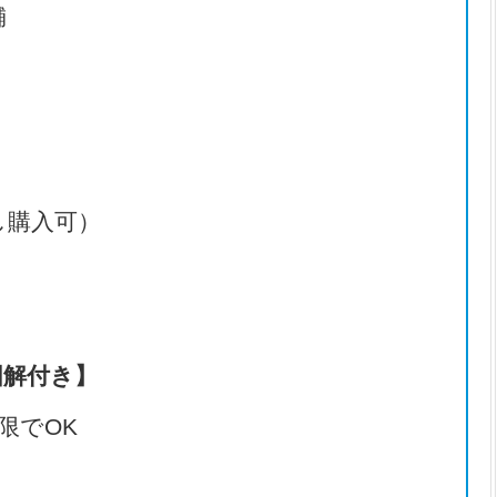
舗
し購入可）
図解付き】
限でOK